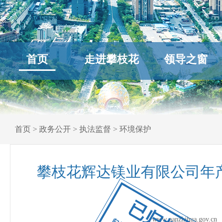
首页
走进攀枝花
领导之窗
首页
>
政务公开
>
执法监督
>
环境保护
攀枝花辉达镁业有限公司年产
已归档
www.panzhihua.go