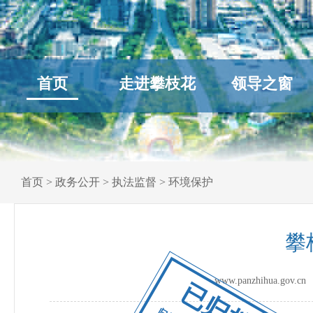
首页
走进攀枝花
领导之窗
首页
>
政务公开
>
执法监督
>
环境保护
攀
www.panzhihua.go
已归档