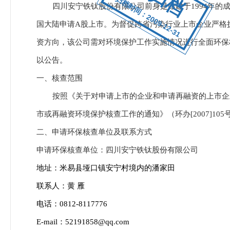
归档时间：2009-12-31
四川安宁铁钛股份有限公司前身是始建于
1994
年的
国大陆申请
A
股上市。为督促跨省污染行业上市企业严格
资方向，该公司需对环境保护工作实施情况进行全面环保
以公告。
一、核查范围
按照《关于对申请上市的企业和申请再融资的上市企
市或再融资环境保护核查工作的通知》（环办
[2007]105
二、申请环保核查单位及联系方式
申请环保核查单位：四川安宁铁钛股份有限公司
地址：
米易县
垭口镇
安宁村境内的潘家田
联系人：黄
雁
电话：
0812-8117776
E-mail
：
52191858@qq.com