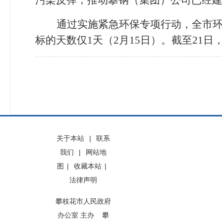
污染反弹；推动攀钢（集团）公司已经
通过实施紧急环保专项行动，全市
标的天数仅
1
天（
2
月
15
日）。截至
21
日
关于本站
|
联系
我们
|
网站地
图
|
收藏本站
|
法律声明
攀枝花市人民政府
办公室 主办 攀