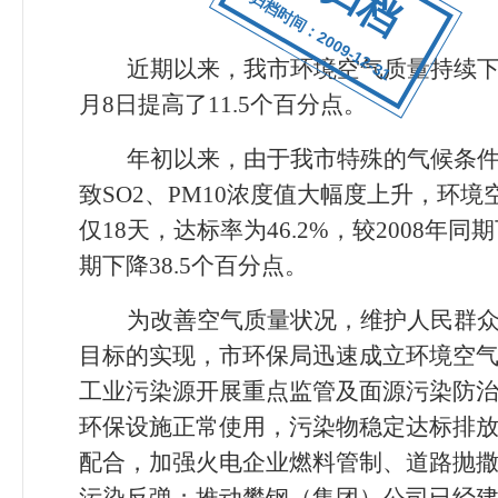
归档时间：2009-12-31
近期以来，我市环境空气质量持续
月
8
日提高了
11.5
个百分点。
年初以来，由于我市特殊的气候条
致
SO2
、
PM10
浓度值大幅度上升，环境
仅
18
天，达标率为
46.2%
，较
2008
年同期
期下降
38.5
个百分点。
为改善空气质量状况，维护人民群
目标的实现，市环保局迅速成立环境空
工业污染源开展重点监管及面源污染防
环保设施正常使用，污染物稳定达标排
配合，加强火电企业燃料管制、道路抛