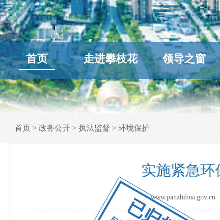
首页
走进攀枝花
领导之窗
首页
>
政务公开
>
执法监督
>
环境保护
实施紧急环
www.panzhihua.go
已归档