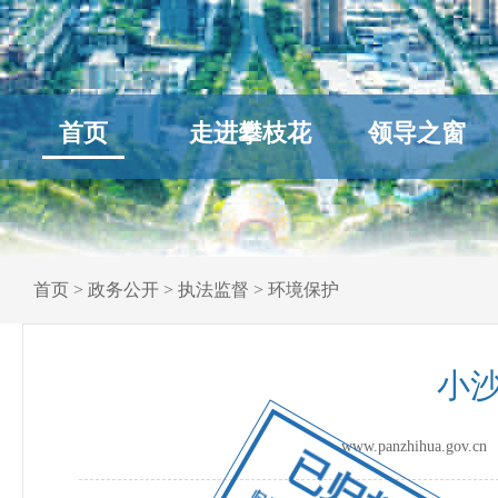
首页
走进攀枝花
领导之窗
首页
>
政务公开
>
执法监督
>
环境保护
小
www.panzhihua.go
已归档