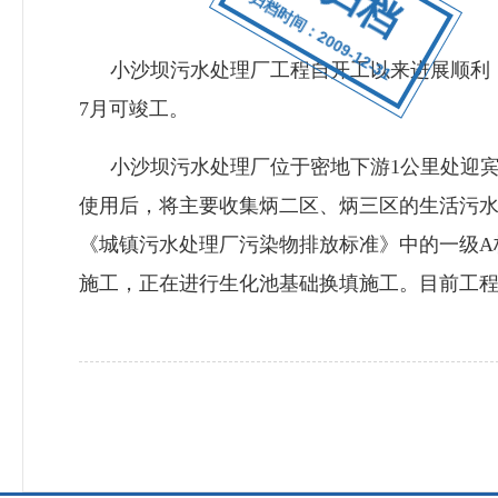
归档时间：2009-12-31
小沙坝污水处理厂工程自开工以来进展顺利
7
月可竣工。
小沙坝污水处理厂位于密地下游
1
公里处迎
使用后，将主要收集炳二区、炳三区的生活污
《城镇污水处理厂污染物排放标准》中的一级
A
施工，正在进行生化池基础换填施工。目前工