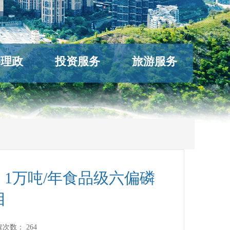
络理政
投资服务
旅游服务
、1万吨/年食品级六偏磷
目
读次数：
264