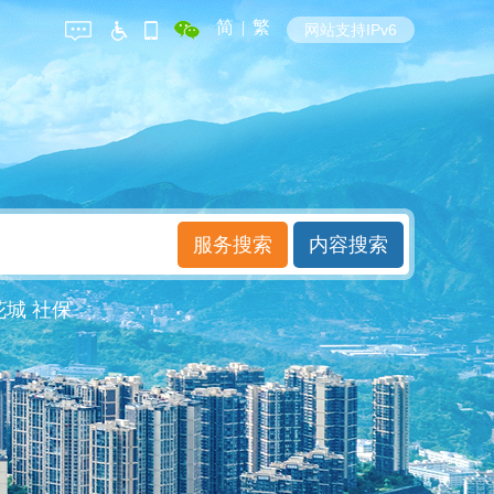
简
|
繁
网站支持IPv6
花城
社保