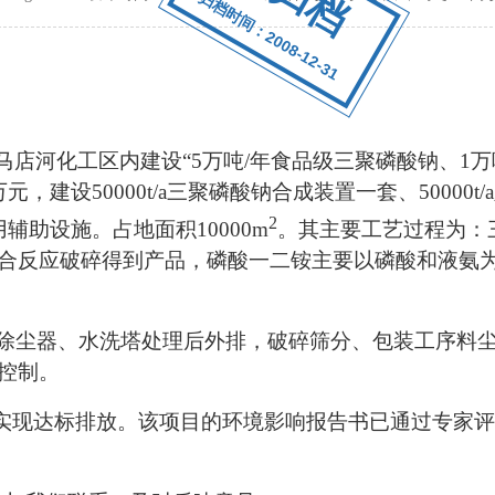
归档时间：2008-12-31
马店河化工区内建设“
5
万吨
/
年食品级三聚磷酸钠、
1
万
万元，建设
50000t/a
三聚磷酸钠合成装置一套、
50000t/a
2
用辅助设施。占地面积
10000m
。其主要工艺过程为：
合反应破碎得到产品，磷酸一二铵主要以磷酸和液氨
除尘器、水洗塔处理后外排，破碎筛分、包装工序料
控制。
实现达标排放。该项目的环境影响报告书已通过专家