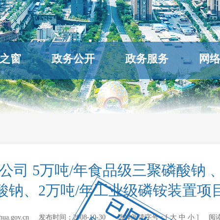
之窗
政务公开
政务服务
网
司 5万吨/年食品级三聚磷酸钠 
酸钠、2万吨/年工业级磷铵装置项
已归档
hihua.gov.cn 发布时间：
2008-10-30
选择阅读字号：[
大
中
小
] 阅