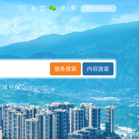
简
|
繁
网站支持IPv6
花城
社保