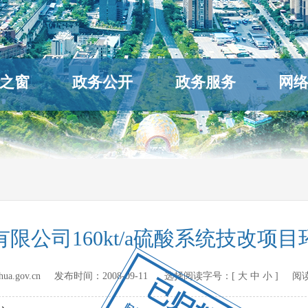
之窗
政务公开
政务服务
网
限公司160kt/a硫酸系统技改项
hihua.gov.cn 发布时间：
2008-09-11
选择阅读字号：[
大
中
小
] 阅
已归档