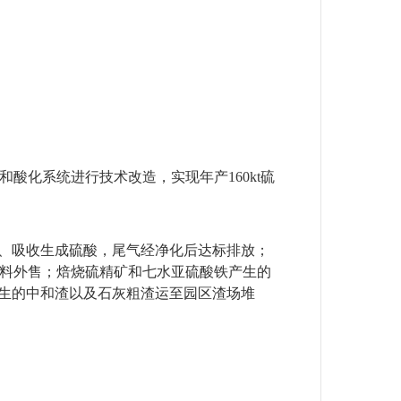
和酸化系统进行技术改造，实现年产
160kt
硫
、吸收生成硫酸，尾气经净化后达标排放；
原料外售；焙烧硫精矿和七水亚硫酸铁产生的
生的中和渣以及石灰粗渣运至园区渣场堆