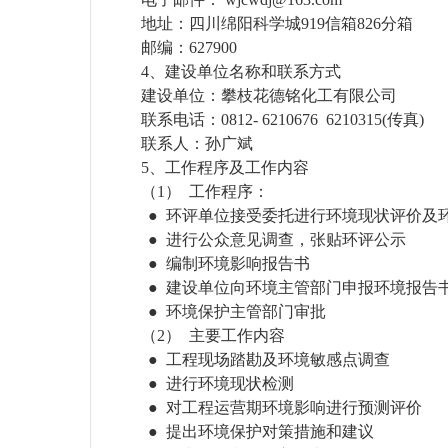
地址：四川绵阳科学城
919
信箱
826
分箱
邮编：
627900
4、
建设单位名称和联系方式
建设单位：攀枝花德铭化工有限公司
联系电话：
0812- 6210676
6210315(
传真
)
联系人：孙广斌
5、
工作程序及工作内容
（1）
工作程序：
●
环评单位接受委托进行环境现状评价及
●
进行公众意见调查，张贴环评公示
●
编制环境影响报告书
●
建设单位向环境主管部门申报环境报告
●
环境保护主管部门审批
（2）
主要工作内容
●
工程现场踏勘及环境敏感点调查
●
进行环境现状检测
●
对工程运营期环境影响进行预测评价
●
提出环境保护对策措施和建议