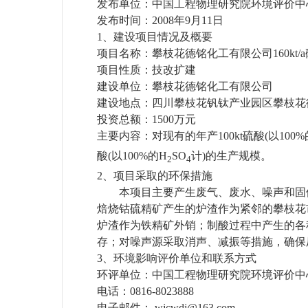
发布单位：中国工程物理研究院环境评价中
发布时间：
2008
年
9
月
11
日
1、
建设项目情况及概要
项目名称：攀枝花德铭化工有限公司
160kt/a
项目性质：技改扩建
建设单位：攀枝花德铭化工有限公司
建设地点：四川攀枝花钒钛产业园区攀枝花
投资总额：
1500
万元
主要内容：对现有的年产
100kt
硫酸
(
以
100%
酸
(
以
100%
的
H
SO
计
)
的生产规模。
2
4
2、
项目采取的环保措施
本项目主要产生废气、废水、噪声和固
焙烧钴硫精矿产生的炉渣作为紧邻的攀枝花
炉渣作为铁精矿外销；制酸过程中产生的各
存；对噪声源采取消声、减振等措施，确保
3、
环境影响评价单位和联系方式
环评单位：中国工程物理研究院环境评价中
电话：
0816-8023888
电子邮件：
wjcwdj@163.com