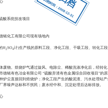
归档时间：2008-12-31
心
硫酸系统技改项目
德铭化工有限公司现有场地内
的
H
SO
计
)
生产线的原料工段、净化工段、干吸工段、转化工段
2
4
体废物。焙烧炉气通过旋风、电除尘、稀酸洗涤净化后，经转化
市德铭有色冶金有限公司
“硫酸弃渣有色金属综合回收项目”的
种炉尘直接回到焙烧炉；净化工段产生的酸泥渣、污水处理站产
厂界噪声达标和不扰民；废水经中和、沉淀处理后达标排放。
心