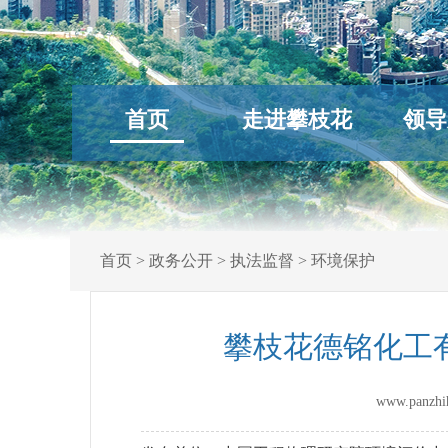
首页
走进攀枝花
领导
首页
>
政务公开
>
执法监督
>
环境保护
攀枝花德铭化工有
www.panz