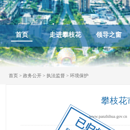
首页
走进攀枝花
领导之窗
首页
>
政务公开
>
执法监督
>
环境保护
攀枝花
www.panzhihua.go
已归档