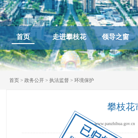
首页
走进攀枝花
领导之窗
首页
>
政务公开
>
执法监督
>
环境保护
攀枝花
www.panzhihua.go
已归档