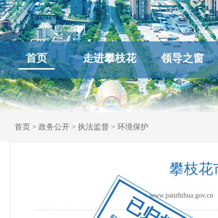
首页
走进攀枝花
领导之窗
首页
>
政务公开
>
执法监督
>
环境保护
攀枝花
www.panzhihua.go
已归档