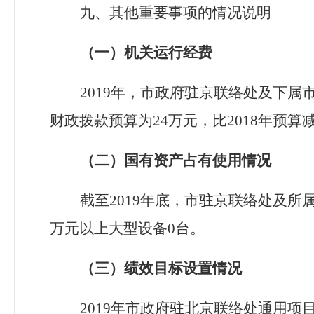
九、其他重要事项的情况说明
（一）
机关
运行经费
2019
年，
市政府驻京联络处及下属
财政拨款预算为
24
万元，比
2018
年预算
（二）国有资产占有使用情况
截至
2019
年底，
市驻京联络处及所
万元以上大型设备
0
台。
（三）绩效目标设置情况
2019
年市政府驻北京联络处通用项