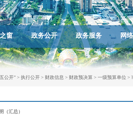
之窗
政务公开
政务服务
网
五公开”
>
执行公开
>
财政信息
>
财政预决算
>
一级预算单位
>
说明（汇总）
明