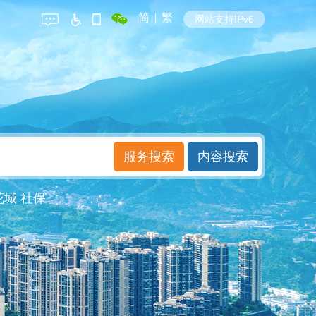
简
|
繁
网站支持IPv6
花城
社保