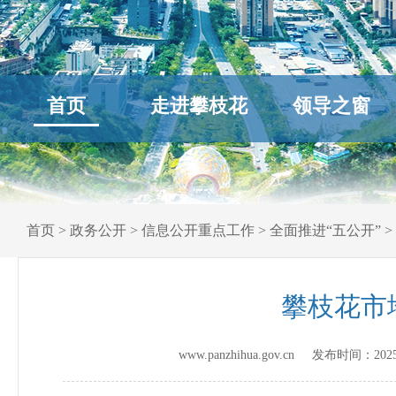
首页
走进攀枝花
领导之窗
首页
>
政务公开
>
信息公开重点工作
>
全面推进“五公开”
>
攀枝花市
www.panzhihua.gov.cn 发布时间：
202