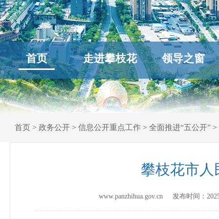
首页
走进攀枝花
领导之窗
首页
>
政务公开
>
信息公开重点工作
>
全面推进“五公开”
>
攀枝花市人
www.panzhihua.gov.cn 发布时间：
202