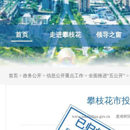
首页
走进攀枝花
领导之窗
首页
>
政务公开
>
信息公开重点工作
>
全面推进“五公开”
>
攀枝花市投
www.panzhihua.gov.cn 发布
已归档