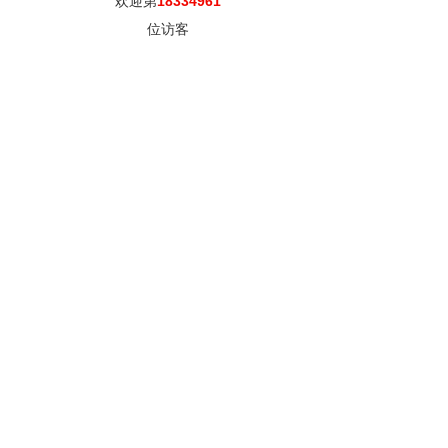
欢迎第
18334961
位访客