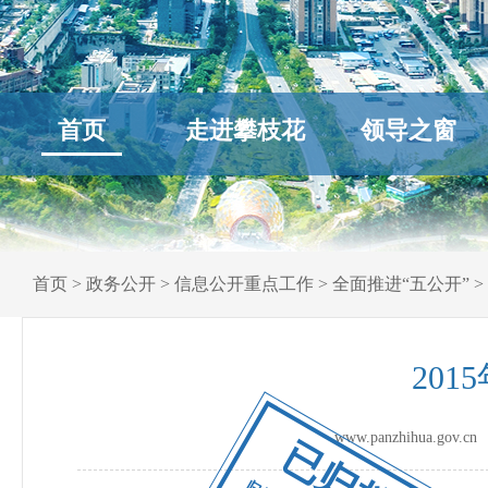
首页
走进攀枝花
领导之窗
首页
>
政务公开
>
信息公开重点工作
>
全面推进“五公开”
>
20
www.panzhihua.go
已归档