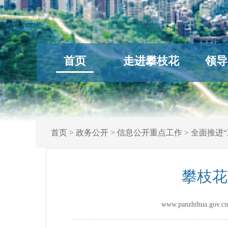
首页
走进攀枝花
领导
首页
>
政务公开
>
信息公开重点工作
>
全面推进“
攀枝花
www.panzhihua.g