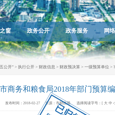
之窗
政务公开
政务服务
网
五公开”
>
执行公开
>
财政信息
>
财政预决算
>
一级预算单位
>
市商务和粮食局2018年部门预算
ov.cn 发布时间：
2018-02-27
来源：
市财政局
选择阅读字号：[
大
中
已归档