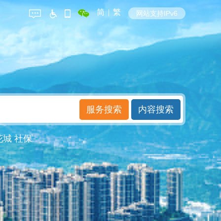
简
|
繁
网站支持IPv6
花城
社保