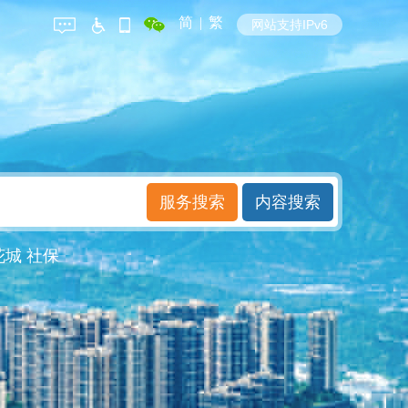
简
|
繁
网站支持IPv6
花城
社保