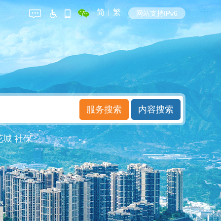
简
|
繁
网站支持IPv6
花城
社保