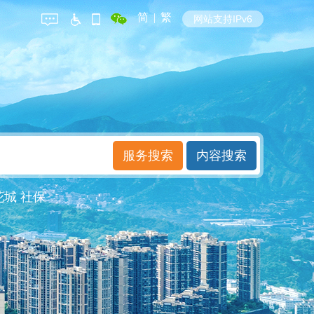
简
|
繁
网站支持IPv6
花城
社保