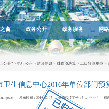
之窗
政务公开
政务服务
网
五公开”
>
执行公开
>
财政信息
>
财政预决算
>
二级预算单位
>
市卫生信息中心2016年单位部门预
hihua.gov.cn 发布时间：
2016-02-15
选择阅读字号：[
大
中
小
] 阅
已归档