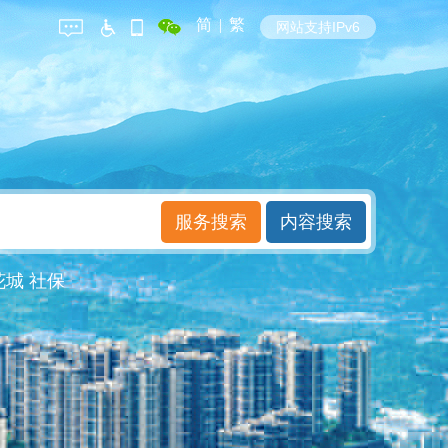
简
|
繁
网站支持IPv6
花城
社保