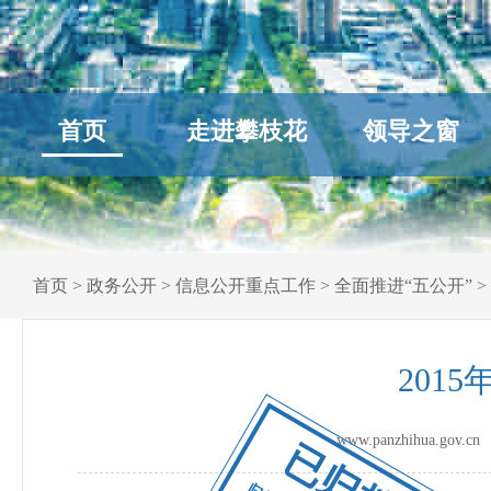
首页
走进攀枝花
领导之窗
首页
>
政务公开
>
信息公开重点工作
>
全面推进“五公开”
>
201
www.panzhihua.go
已归档