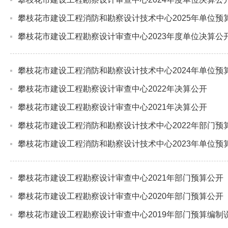
攀枝花市建设工程消防和勘察设计技术中心2025年单位预
攀枝花市建设工程勘察设计审查中心2023年度单位决算公
攀枝花市建设工程消防和勘察设计技术中心2024年单位预
攀枝花市建设工程勘察设计审查中心2022年决算公开
攀枝花市建设工程勘察设计审查中心2021年决算公开
攀枝花市建设工程消防和勘察设计技术中心2022年部门预
攀枝花市建设工程消防和勘察设计技术中心2023年单位预
攀枝花市建设工程勘察设计审查中心2021年部门预算公开
攀枝花市建设工程勘察设计审查中心2020年部门预算公开
攀枝花市建设工程勘察设计审查中心2019年部门预算编制