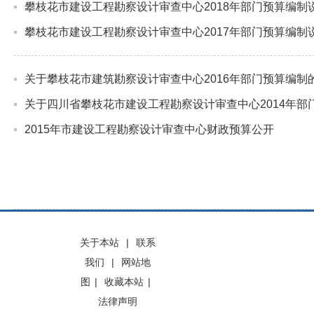
攀枝花市建设工程勘察设计审查中心2018年部门预算编制
攀枝花市建设工程勘察设计审查中心2017年部门预算编制
关于攀枝花市建筑勘察设计审查中心2016年部门预算编制
关于四川省攀枝花市建设工程勘察设计审查中心2014年部
2015年市建设工程勘察设计审查中心财政预算公开
关于本站
|
联系
我们
|
网站地
图
|
收藏本站
|
法律声明