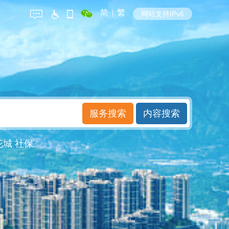
简
|
繁
网站支持IPv6
花城
社保