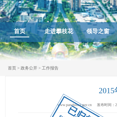
首页
走进攀枝花
领导之窗
首页
>
政务公开
>
工作报告
20
www.panzhihua.gov.cn 发布时间：
2
已归档