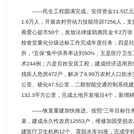
——民生工程圆满完成。安排资金11.5亿元
1.6万人，开展农村劳动力技能培训7256人，
善爱心超市50个，发放法律援助惠民金卡2万张
校食堂量化分级达标工作完成年度任务；四是社会
所，“五保”集中供养率达到50%；五是医疗卫
术244例；六是百姓安居工程，建成经济适用房5
残疾人危房472户，解决了8.99万农村人口饮
公里、硬化47.5公里，二期智能交通控制系统
132.3平方公里，完成土地开发项目4个，新增
——恢复重建加快推进。按照“三年目标任务两
束，建成永久性农房12553户，维修加固受损
建医疗卫生机构12个、震损水库33座，完成学