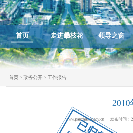
首页
走进攀枝花
领导之窗
首页
>
政务公开
>
工作报告
20
www.panzhihua.gov.cn 发布时间：
2
已归档