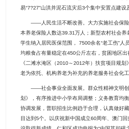
易“7?27”山洪并泥石流灾后3个集中安置点
——人民生活不断改善。大力实施社会保险增
本养老保险人数达39.31万人；新型农村社会
学生纳入居民医保范围， 7500余名“老工伤
均粮食占有量稳定在450公斤左右，贫困地区
《二滩水淹区（2010～2012年）扶贫项目
老为依托、机构养老为补充的养老服务社会化
——社会事业全面发展。群众性精神文明创建
划》，有序推进中小学布局调整；义务教育均
协调发展，普职招生比例趋于合理，认真做好藏
目达到5个。以庆祝新中国成立60周年、澳门
设取得新成绩，仁和区成功申报为“中国苴却砚