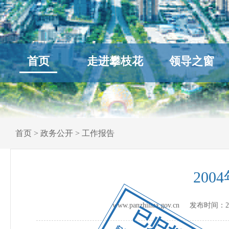
首页
走进攀枝花
领导之窗
首页
>
政务公开
>
工作报告
20
www.panzhihua.gov.cn 发布时间：
2
已归档