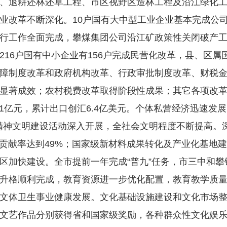
、退耕还林还草工程、市区视野区造林工程及沿江绿化
业改革不断深化。10户国有大中型工业企业基本完成公
行工作全面完成，攀煤集团公司沿江矿政策性关闭破产
16户国有中小企业有156户完成民营化改革，县、区属
障制度改革和政府机构改革、行政审批制度改革、财税
显著成效；农村税费改革取得阶段性成果；其它各项改
41亿元，累计出口创汇6.4亿美元。个体私营经济迅速发展
。精神文明建设活动深入开展，全社会文明程度不断提高。
长的贡献率达到49%；国家级新材料成果转化及产业化基地
区加快建设。全市提前一年完成“普九”任务，市三中和
升格顺利完成，教育资源进一步优化配置，教育教学质量稳
文体卫生事业健康发展。文化基础设施建设和文化市场
文艺作品分别获得省和国家级奖励，各种群众性文化娱