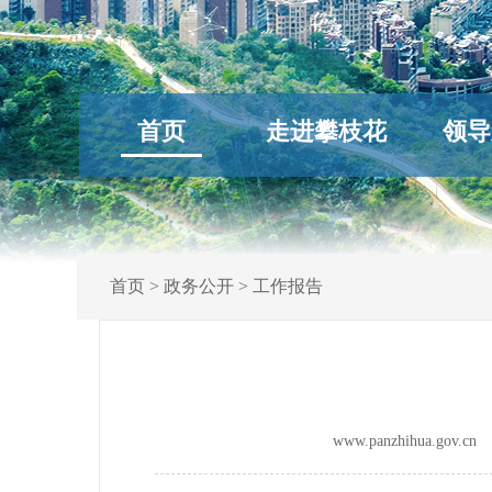
首页
走进攀枝花
领导
首页
>
政务公开
>
工作报告
www.panzhihua.gov