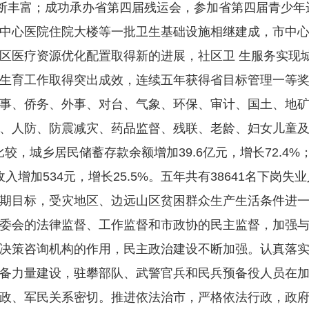
内容不断丰富；成功承办省第四届残运会，参加省第四届青少
中心医院住院大楼等一批卫生基础设施相继建成，市中
区医疗资源优化配置取得新的进展，社区卫 生服务实现
生育工作取得突出成效，连续五年获得省目标管理一等
事、侨务、外事、对台、气象、环保、审计、国土、地
、人防、防震减灾、药品监督、残联、老龄、妇女儿童
年比较，城乡居民储蓄存款余额增加39.6亿元，增长72.
纯收入增加534元，增长25.5%。五年共有38641名下
期目标，受灾地区、边远山区贫困群众生产生活条件进
委会的法律监督、工作监督和市政协的民主监督，加强
决策咨询机构的作用，民主政治建设不断加强。认真落
备力量建设，驻攀部队、武警官兵和民兵预备役人员在
政、军民关系密切。推进依法治市，严格依法行政，政