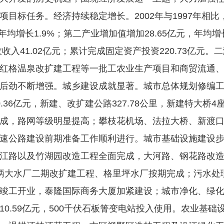
目标任务。经济持续稳定增长。2002年与1997年相比，
均增长1.9%；第二产业增加值增加28.65亿元，年均增长
收入41.02亿元；累计完成固定资产投资220.73亿元
红格温泉改扩建工程等一批工农业生产项目和商贸流通
后劲不断增强。城乡建设成就显著。城市总体规划修编
36亿元，新建、改扩建公路327.78公里，新建特大桥
成，路网等级明显提高；攀枝花机场、法拉大桥、新渡
速公路建设前期准备工作顺利进行。城市基础设施建设
江路以及竹湖园改造工程全面完成，大河路、钢花路改
炳大水厂二期改扩建工程、格里坪水厂按期完成；污水处
竣工开业，泰隆国际商务大厦加紧建设；城市净化、绿
0.59亿元，500千伏石板箐变电站投入使用。农业基