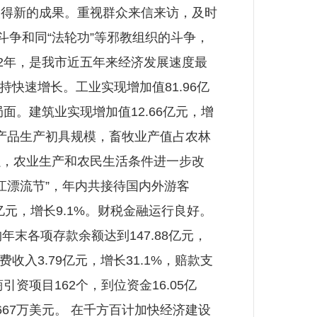
取得新的成果。重视群众来信来访，及时
斗争和同“法轮功”等邪教组织的斗争，
2年，是我市近五年来经济发展速度最
持快速增长。工业实现增加值81.96亿
面。建筑业实现增加值12.66亿元，增
色农产品生产初具规模，畜牧业产值占农林
强，农业生产和农民生活条件进一步改
长江漂流节”，年内共接待国内外游客
6亿元，增长9.1%。财税金融运行良好。
构年末各项存款余额达到147.88亿元，
收入3.79亿元，增长31.1%，赔款支
资项目162个，到位资金16.05亿
667万美元。 在千方百计加快经济建设