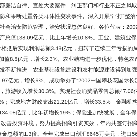
部廉洁自律、查处大要案件、纠正部门和行业不正之风
防和果断处置各类群体性突发事件。深入开展“严打”整治
社会治安防范管理，治安状况总体良好。各位代表：200
值138.09亿元，比上年增长10.8%。工业、建筑业保
亏相抵后实现利润总额3.48亿元，扭转了连续三年亏损的局
增加值8.5亿元，增长2.3%。农业结构进一步优化，特
开发不断推进，农业基础设施建设和农村能源建设得到加
.97亿元，增长9%。成功举办了“2002中国攀枝花国际
亿元，旅游收入增长30.3%。实现社会消费品零售总额47.0
8%；完成地方财政支出21.21亿元，增长33.5%。金融机
34.08亿元，比年初增长19%；保险业加快发展，全年保费
力改善投资环境，努力提高招商引资实效，年内共签订招商引
金总额的1.3倍。全年完成出口创汇8645万美元，进口5