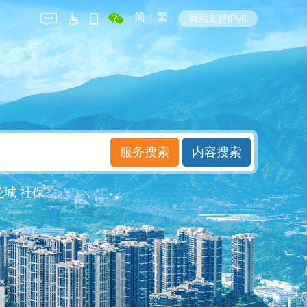
简
|
繁
网站支持IPv6
花城
社保