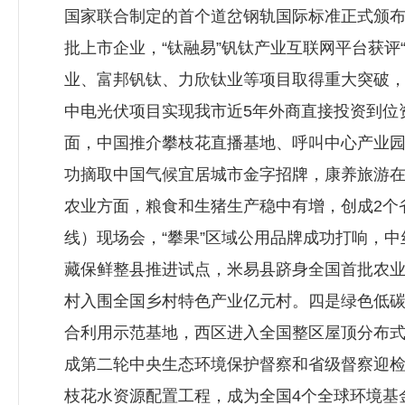
国家联合制定的首个道岔钢轨国际标准正式颁布
批上市企业，“钛融易”钒钛产业互联网平台获评“
业、富邦钒钛、力欣钛业等项目取得重大突破
中电光伏项目实现我市近5年外商直接投资到位资
面，中国推介攀枝花直播基地、呼叫中心产业
功摘取中国气候宜居城市金字招牌，康养旅游在疫
农业方面，粮食和生猪生产稳中有增，创成2个
线）现场会，“攀果”区域公用品牌成功打响，
藏保鲜整县推进试点，米易县跻身全国首批农业
村入围全国乡村特色产业亿元村。四是绿色低
合利用示范基地，西区进入全国整区屋顶分布
成第二轮中央生态环境保护督察和省级督察迎检
枝花水资源配置工程，成为全国4个全球环境基