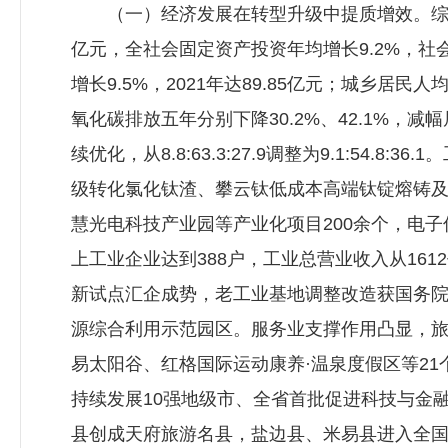
（一）经济发展在转型升级中提质增效。综合实力稳
亿元，全社会固定资产投资年均增长9.2%，社
增长9.5%，2021年达89.85亿元；城乡居民人
氧化碳排放五年分别下降30.2%、42.1%
续优化，从8.8:63.3:27.9调整为9.1:5
级转化氯化钛渣、攀云钛低成本高端钛锭熔铸
慧光电科技产业园等产业化项目200余个，电
上工业企业达到388户，工业总营业收入从16
新试点汇企成势，老工业基地调整改造获国务
源综合利用示范园区。服务业支撑作用凸显，旅
易太阳谷、红格国际运动康养·温泉度假区等2
持续发展10强地级市、全省首批促进科技与金
县创成天府旅游名县，盐边县、米易县进入全国康