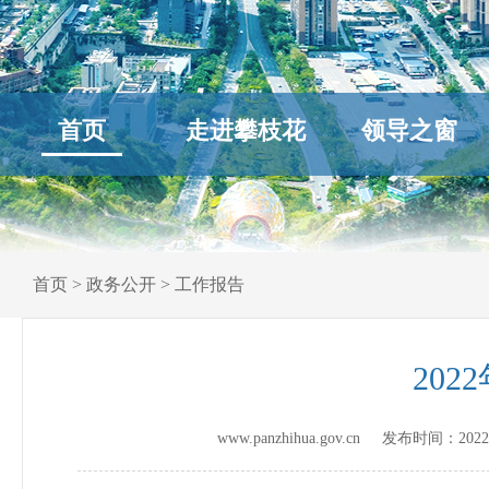
首页
走进攀枝花
领导之窗
首页
>
政务公开
>
工作报告
20
www.panzhihua.gov.cn 发布时间：
2022