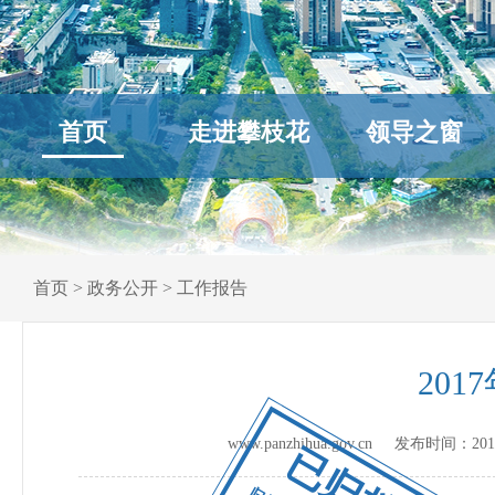
首页
走进攀枝花
领导之窗
首页
>
政务公开
>
工作报告
20
www.panzhihua.gov.cn 发布时间：
201
已归档