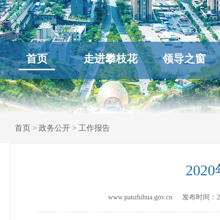
首页
走进攀枝花
领导之窗
首页
>
政务公开
>
工作报告
20
www.panzhihua.gov.cn 发布时间：
2