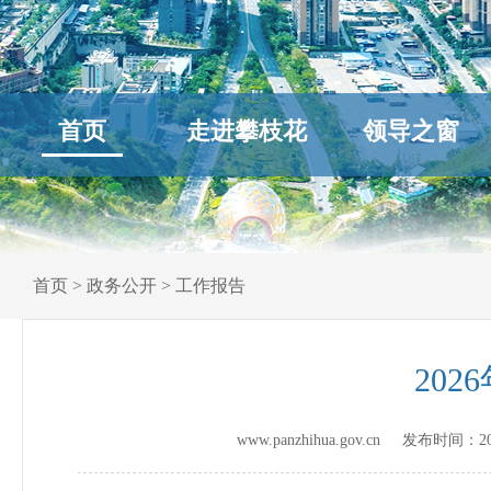
首页
走进攀枝花
领导之窗
首页
>
政务公开
>
工作报告
20
www.panzhihua.gov.cn 发布时间：
2