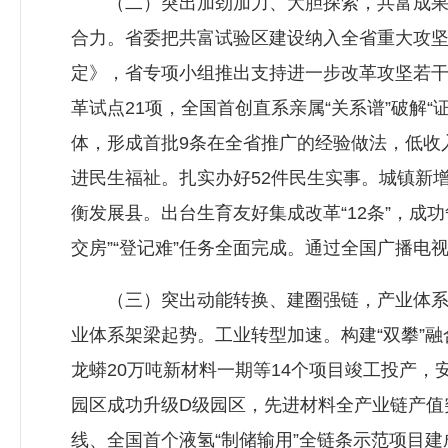
（二）突出加劲加力、大胆探索，共富成果可
合力。省委把共富试验区建设纳入全省重大攻
定》，省专项小组推出支持进一步改革攻坚若干
革试点21项，全国首创直系亲属“关系谱”破解
体，形成首批9条在全省推广的经验做法，低收
进民生福祉。扎实办好52件民生实事。城镇新
衡发展县。出台生育友好集成改革“12条”，
交房”“登记难”任务全面完成。通过全国广播电
（三）突出动能转换、建圈强链，产业体系向新
业体系架梁起势。工业转型加速。构建“双攀”
龙蟒20万吨新材料一期等14个项目竣工投产
园区成功升级D级园区，先进材料全产业链产值
线、全国首个液氢“制储输用”全链条示范项目