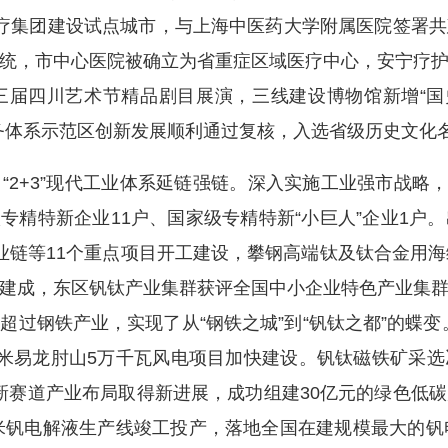
疗集团建设试点城市，与上海中医药大学附属医院签署
统，市中心医院被确立为省重症区域医疗中心，安宁疗
届四川艺术节精品剧目展演，三线建设博物馆新增“国
务体系示范区创新发展顺利通过复核，入选省级历史文化
+3”现代工业体系延链强链。深入实施工业强市战略，工
省级专精特新企业11户、国家级专精特新“小巨人”企业1
业链等11个重点项目开工建设，攀钢高端钛及钛合金用海
建成，东区钒钛产业集群获评全国中小企业特色产业集
超过钢铁产业，实现了从“钢铁之城”到“钒钛之都”的蝶变
，米易龙肘山5万千瓦风电项目加快建设。钒钛磁铁矿采
.2亿元。新赛道产业布局取得新进展，成功组建30亿元的绿
方米钒电解液生产线竣工投产，落地全国在建规模最大的钒