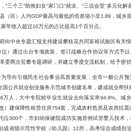
验，“三个三”助推妇女“家门口”就业、“三说会堂”多元化
（区）人均GDP最高与最低的倍差缩小至1.89，城乡居
之家年收入超过10万元的占比提高1个百分点。
向中央专题汇报支持建设攀枝花共同富裕试验区有关情
单位）通过出台专项政策、签订战略合作协议等方式予
革委两次莅攀专题调研，并建立季度交流机制，给予密
导向引领民生社会事业高质量发展，全市一般公共预算民
入全国公共就业创业服务示范城市创建名单，建成就业帮扶载
.06万人，大中专院校毕业生就业去向落实率94.9%。城
（改）建保障性租赁住房754套，完成农村危房及农房抗震
托位300个，市妇幼保健院成功实施首例试管婴儿技术
创成省级示范性学校（幼儿园）12所，高考综合成绩创近