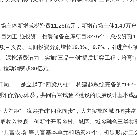
新增减税降费11.26亿元，新增市场主体1.49万户、个
持“项目为王”强投资，包装储备在库项目3276个、总投资额
6%，项目投资、民间投资分别增长19.8%、9.7%，引进产
亿元。深挖消费潜力，实施“三品一创”提质扩容工程，培育
，拉动消费超30亿元。
是立起了“四梁八柱”。构建起系统完备的“1+2+N”
监测评价指标体系，共同富裕试验区建设的顶层设计基本成
差距”，统筹推进“四化同步”，大力实施区域协同共富、
家庭收入摸底，创新性开展乡村、城区、城乡融合三类共
”“共富农场”等共富基本单元和场景20个，初步形成“工