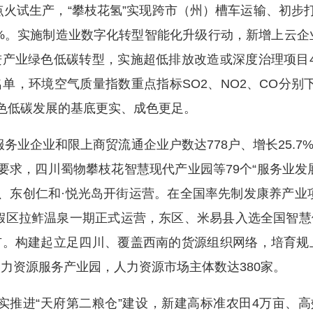
点火试生产，“攀枝花氢”实现跨市（州）槽车运输、初步打
.9%。实施制造业数字化转型智能化升级行动，新增上云企业
产业绿色低碳转型，实施超低排放改造或深度治理项目
，环境空气质量指数重点指标SO2、NO2、CO分别下降9
绿色低碳发展的基底更实、成色更足。
业企业和限上商贸流通企业户数达778户、增长25.7%
署要求，四川蜀物攀枝花智慧现代产业园等79个“服务业发
、东创仁和·悦光岛开街运营。在全国率先制发康养产业
假区拉鲊温泉一期正式运营，东区、米易县入选全国智
。构建起立足四川、覆盖西南的货源组织网络，培育规
级人力资源服务产业园，人力资源市场主体数达380家。
推进“天府第二粮仓”建设，新建高标准农田4万亩、高效