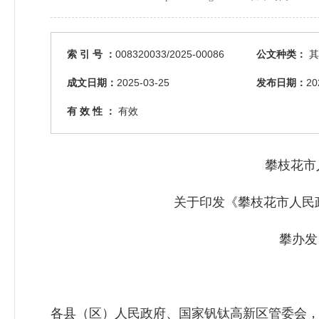
索 引 号 ：
008320033/2025-00086
公文种类：
其
成文日期：
2025-03-25
发布日期：
20
有 效 性 ：
有效
攀枝花市
关于印发《攀枝花市人民政
攀办发
各县（区）人民政府、国家钒钛高新区管委会