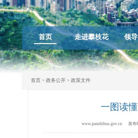
首页
走进攀枝花
领导
首页
>
政务公开
>
政策文件
一图读懂
www.panzhihua.gov.cn 