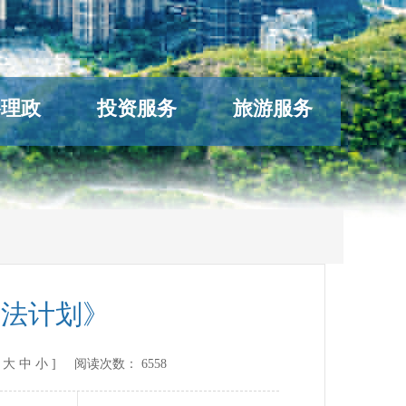
络理政
投资服务
旅游服务
立法计划》
[
大
中
小
] 阅读次数：
6558