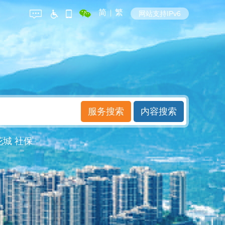
简
|
繁
网站支持IPv6
花城
社保