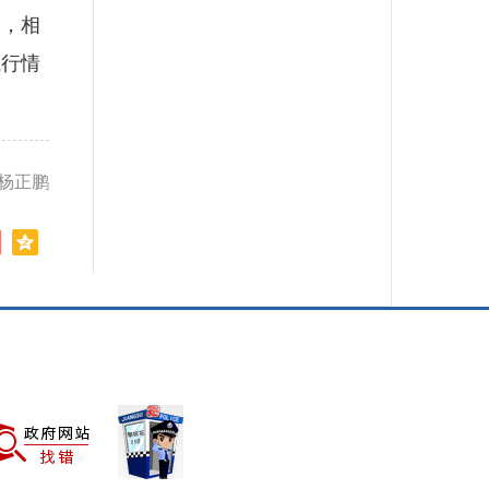
目，相
执行情
 杨正鹏