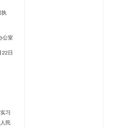
彻执
办公室
22日
实习
绕人民