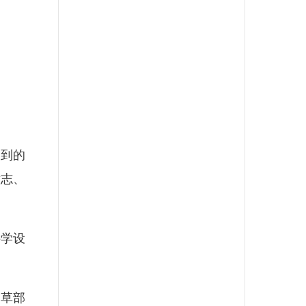
到的
意志、
学设
草部