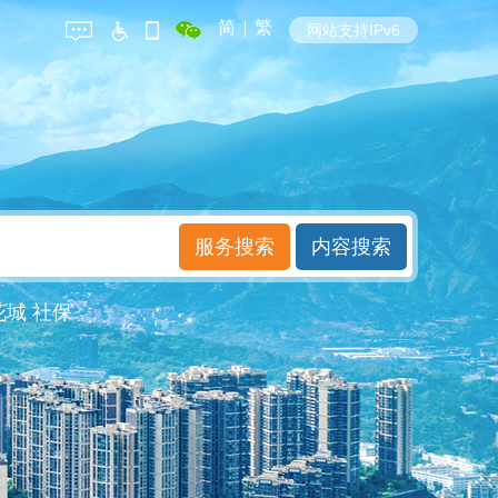
简
|
繁
网站支持IPv6
花城
社保