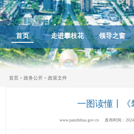
首页
走进攀枝花
领导之窗
首页
>
政务公开
>
政策文件
一图读懂丨《
www.panzhihua.gov.cn 发布时间：
2024