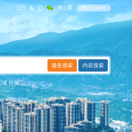
简
|
繁
网站支持IPv6
花城
社保