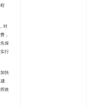
过程
，对
经费，
优先保
定实行
加快
工建
发挥效