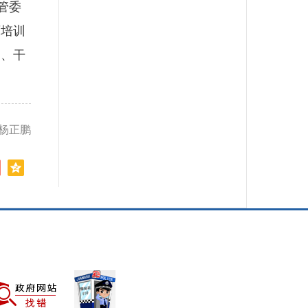
管委
育培训
为、干
 杨正鹏