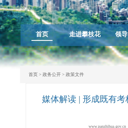
首页
走进攀枝花
领导
首页
>
政务公开
>
政策文件
媒体解读 | 形成既
www.panzhihua.go