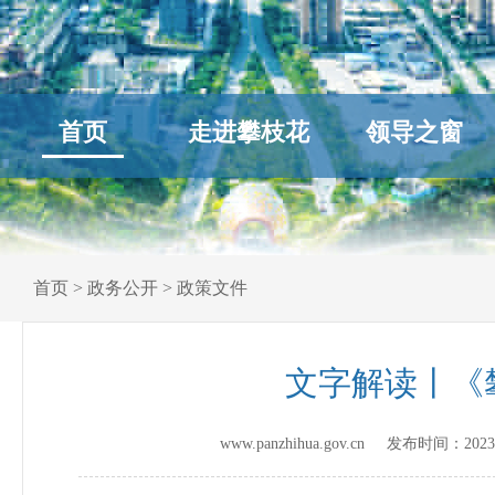
首页
走进攀枝花
领导之窗
首页
>
政务公开
>
政策文件
文字解读丨《
www.panzhihua.gov.cn 发布时间：
2023