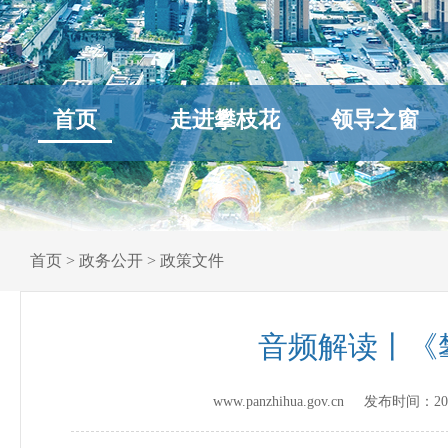
首页
走进攀枝花
领导之窗
首页
>
政务公开
>
政策文件
音频解读丨《
www.panzhihua.gov.cn 发布时间：
20