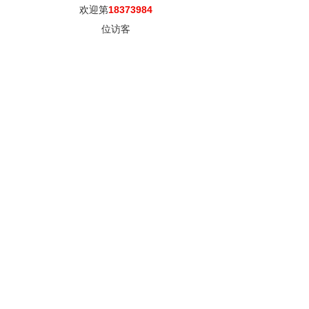
欢迎第
18373984
位访客