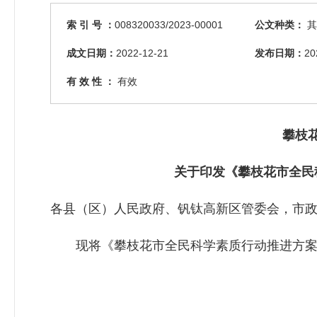
索 引 号 ：
008320033/2023-00001
公文种类：
其
成文日期：
2022-12-21
发布日期：
20
有 效 性 ：
有效
攀枝
关于印发《攀枝花市全民
各县（区）人民政府、钒钛高新区管委会，市
现将《攀枝花市全民科学素质行动推进方案