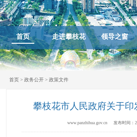
首页
走进攀枝花
领导之窗
首页
>
政务公开
>
政策文件
攀枝花市人民政府关于印
www.panzhihua.gov.cn 发布时间：
2