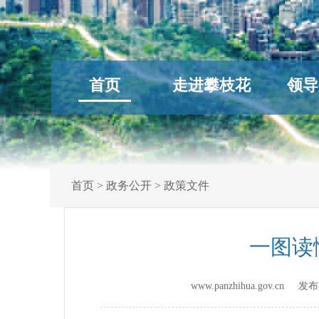
首页
走进攀枝花
领导
首页
>
政务公开
>
政策文件
一图读
www.panzhihua.gov.cn 