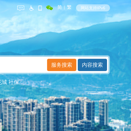
简
|
繁
网站支持IPv6
花城
社保