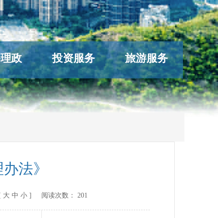
络理政
投资服务
旅游服务
理办法》
[
大
中
小
] 阅读次数：
201