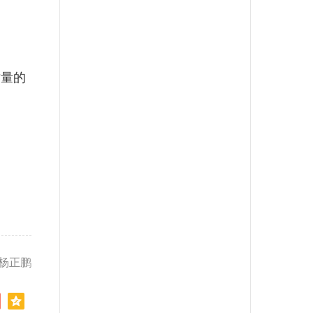
量的
 杨正鹏