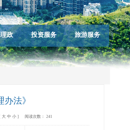
络理政
投资服务
旅游服务
理办法》
[
大
中
小
] 阅读次数：
241