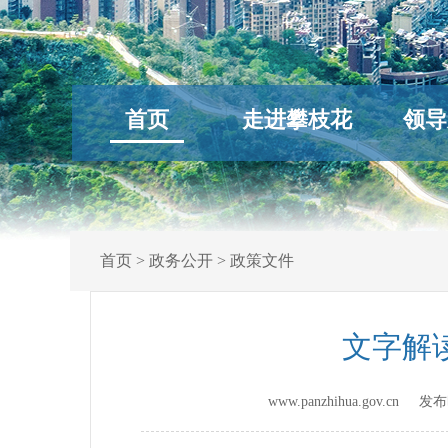
首页
走进攀枝花
领导
首页
>
政务公开
>
政策文件
文字解
www.panzhihua.gov.cn 