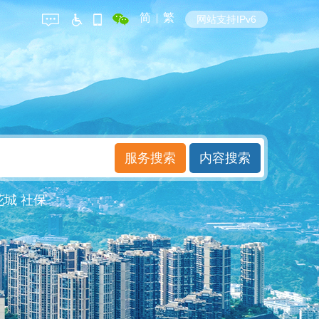
简
|
繁
网站支持IPv6
花城
社保