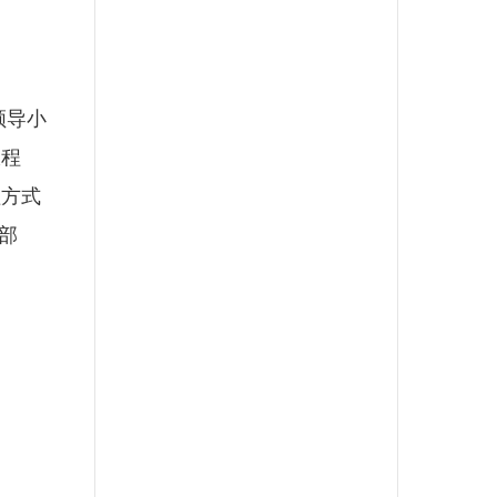
领导小
报程
理方式
部