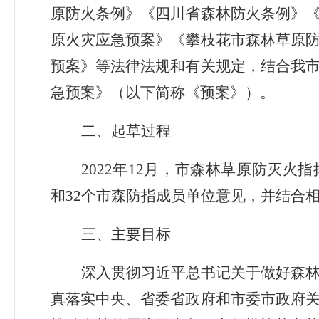
原防火条例》《四川省森林防火条例》
原火灾应急预案》《攀枝花市森林草原
预案》
等法律法规和有关规定
，
结合我
急预案
》（以下简称《
预案
》）
。
二、起草过程
202
2
年
12
月，市
森林草原防灭火指
和
32
个
市森防指成员
单位意见，并结合
三、主要目标
深入贯彻
习近平总书记关于做好森
真落实中央、
省委省政府和市委市政府