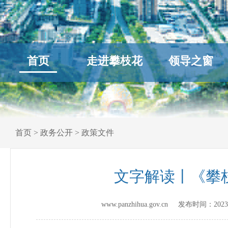
首页
走进攀枝花
领导之窗
首页
>
政务公开
>
政策文件
文字解读丨《攀
www.panzhihua.gov.cn 发布时间：
2023