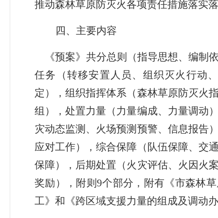
推动森林草原防灭火各项责任措施落实
四、
主要内容
《预案》
共分总则（指导思想、编制
任务（转移安置人员、组织灭火行动
定），组织指挥体系（森林草原防灭火
组），处置力量（力量编成、力量调动
灾动态监测、火场预测预警、信息报告
应对工作），综合保障（
队伍保障
、
交
保障
），后期处置（火灾评估、火因火
奖励），附则
9
个部分，附有《市森林草
工》和《跨区域支援力量的组成及调动