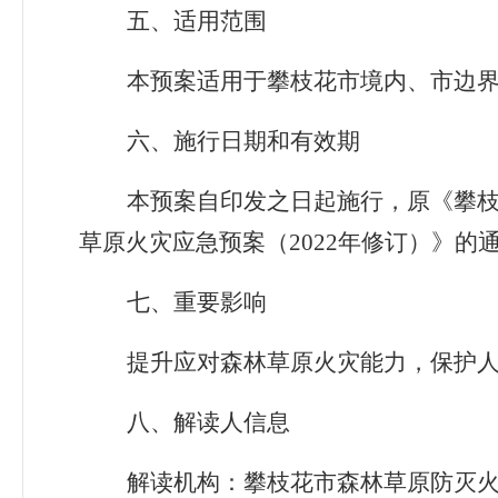
五、
适用范围
本预案适用于攀枝花市境内、市边
六、
施行日期和有效期
本
预案
自
印发之
日起施行，
原《攀
草原火灾应急预案（
2022
年修订）》的
七、重要影响
提升应对
森林草原火灾
能力，
保护
八、
解读人信息
解读机构
：攀枝花
市
森林草原防灭