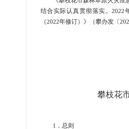
《攀枝花市森林草原火灾应
结合实际认真贯彻落实。
202
2
（
2022
年
修订）》（攀办发〔
20
攀枝花
1
．总则