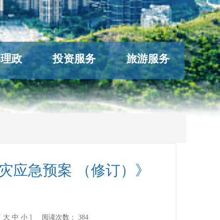
络理政
投资服务
旅游服务
灾应急预案 （修订）》
[
大
中
小
] 阅读次数：
384