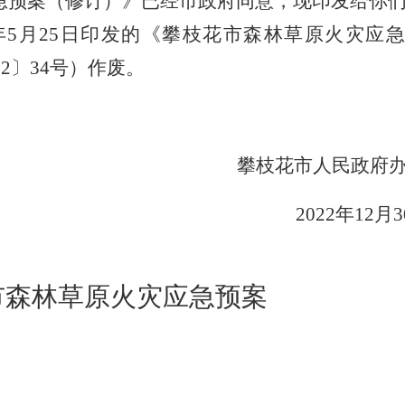
急预案（修订）》
已
经市政府同意，现印发给你
年
5
月
25
日印发的《攀枝花市森林草原火灾应急
2
2
〕
3
4
号）作废。
攀枝花市
人民政府
2022
年
12
月
3
市森林草原火灾应急预案