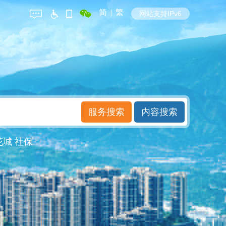
简
|
繁
网站支持IPv6
花城
社保