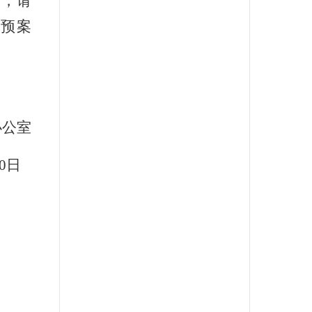
们，请
预案
办公室
0
日