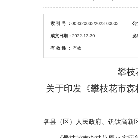
索 引 号 ：
008320033/2023-00003
公
成文日期：
2022-12-30
发
有 效 性 ：
有效
攀枝
关于
印发
《攀枝花市森
各县（区）人民政府、钒钛高新