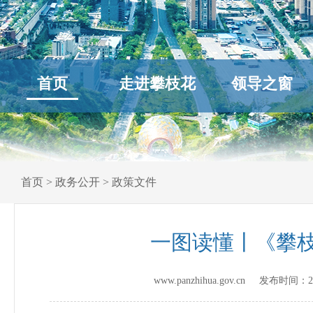
首页
走进攀枝花
领导之窗
首页
>
政务公开
>
政策文件
一图读懂丨《攀枝
www.panzhihua.gov.cn 发布时间：
2