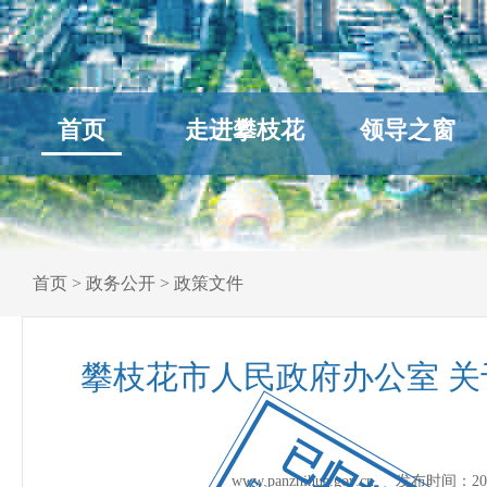
首页
走进攀枝花
领导之窗
首页
>
政务公开
>
政策文件
攀枝花市人民政府办公室 
已归档
www.panzhihua.gov.cn 发布时间：
20