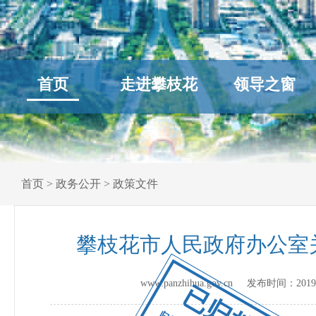
首页
走进攀枝花
领导之窗
首页
>
政务公开
>
政策文件
攀枝花市人民政府办公室
www.panzhihua.gov.cn 发布时间：
2019
已归档