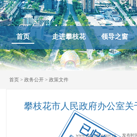
首页
走进攀枝花
领导之窗
首页
>
政务公开
>
政策文件
攀枝花市人民政府办公室关
已归档
www.panzhihua.gov.cn 发布