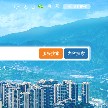
简
|
繁
网站支持IPv6
花城
社保