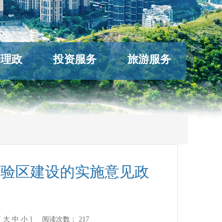
络理政
投资服务
旅游服务
试验区建设的实施意见政
[
大
中
小
] 阅读次数：
217